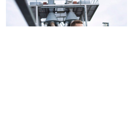
Onix Work
BN Norge tilbyr Onix Work for enkel og sikker