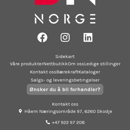
F
I
L
a
n
i
c
s
n
Sidekart
e
t
k
Våre produkter
Nettbutikk
Om oss
Ledige stillinger
b
a
e
Kontakt oss
Bærekraft
Kataloger
o
g
d
Salgs- og leveringsbetingelser
Ønsker du å bli forhandler?
o
r
i
k
a
n
Kontakt oss
m
Håem Næringsområde 97, 6260 Skodje
+47 922 97 208