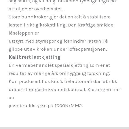
seg sakte, og vil da gi brukeren tydelige tegn på
at taljen er overbelastet.
Store bunnkroker gjør det enkelt å stabilisere
lasten i riktig krokstilling. Den kraftige smidde
låseleppen er
utstyrt med styrespor og forhindrer lasten i å
glippe ut av kroken under løfteoperasjonen.
Kalibrert lastkjetting
En varmebehandlet spesialkjetting som er et
resultat av mange års omhyggelig forskning.
Kun produsert hos Kito’s helautomatiske fabrikk
under strengeste kvalitetskontroll. Kjettingen har
en
jevn bruddstyrke på 1000N/MM2.