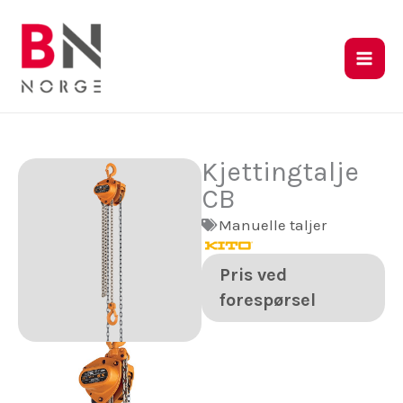
Hopp
rett
til
innholdet
Kjettingtalje
CB
Manuelle taljer
Pris ved
forespørsel