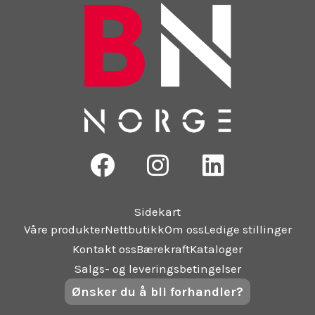
F
I
L
a
n
i
c
s
n
Sidekart
e
t
k
Våre produkter
Nettbutikk
Om oss
Ledige stillinger
b
a
e
Kontakt oss
Bærekraft
Kataloger
o
g
d
Salgs- og leveringsbetingelser
Ønsker du å bli forhandler?
o
r
i